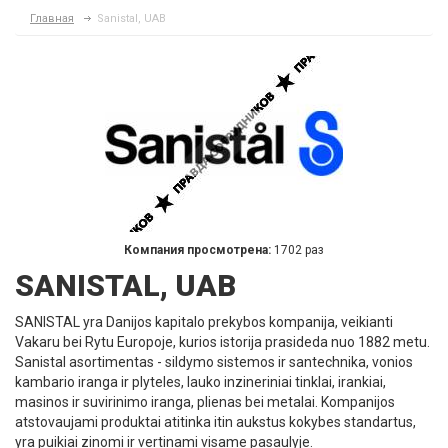
Главная
Sanistal, UAB
Компания просмотрена:
1702 раз
SANISTAL, UAB
SANISTAL yra Danijos kapitalo prekybos kompanija, veikianti
Vakaru bei Rytu Europoje, kurios istorija prasideda nuo 1882 metu.
Sanistal asortimentas - sildymo sistemos ir santechnika, vonios
kambario iranga ir plyteles, lauko inzineriniai tinklai, irankiai,
masinos ir suvirinimo iranga, plienas bei metalai. Kompanijos
atstovaujami produktai atitinka itin aukstus kokybes standartus,
yra puikiai zinomi ir vertinami visame pasaulyje.