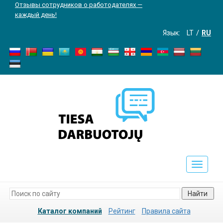
Отзывы сотрудников о работодателях —
каждый день!
Язык:
LT
RU
Toggle
navigati
Найти
Каталог компаний
Рейтинг
Правила сайта