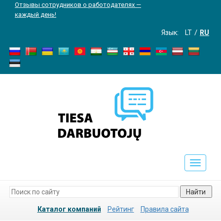
Отзывы сотрудников о работодателях —
каждый день!
Язык:
LT
RU
Toggle
navigati
Найти
Каталог компаний
Рейтинг
Правила сайта