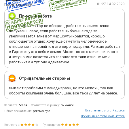
01:27 14.02.2020
Город: Кедайняй
Плюсы в работе
Никто золотых гор не обещает, работаешь качественно
получаешь своё, если работаешь больше года зп
увеличивается. Мне вот маршруты нравятся, хорошо
соблюдается отдых. Хочу еще отметить человеческое
отношение, на новый год сто евро подарили. Раньше работал
в Гиртеке ну это небо и земля. Может по зп отличия сильного
и нету но мне кажется что главное это таки отношение к
работникам а тут оно адекватное.
Отрицательные стороны
Бывают проблемы с менеджерами, но это мелочь, так как
обороты компании очень большие, всё таки 27 лет на рынке.
Зарплата:
белая
Соответствие рынку:
рыночное
Все отзывы с этого IP адреса
Общее впечатление:
рекомендую
Все отзывы с этого компьютера
Коллектив:
Руководство: