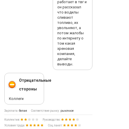
работает в твг и
он рассказал
что водилы
сливают
топливо, их
увольняют, а
потом жалобы
по интернету о
том какая
хреновая
компания,
делайте
выводы.
Отрицательные
стороны
Коллеги
Зарплата:
белая
Соответствие рынку:
рыночное
Коллектив:
Руководство:
Условия труда:
Соц.пакет: