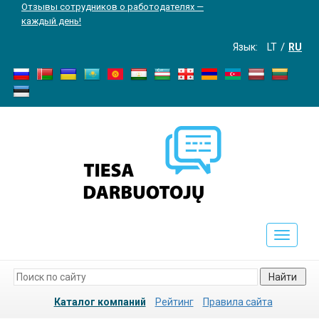
Отзывы сотрудников о работодателях —
каждый день!
Язык:
LT
RU
Toggle
navigati
Найти
Каталог компаний
Рейтинг
Правила сайта