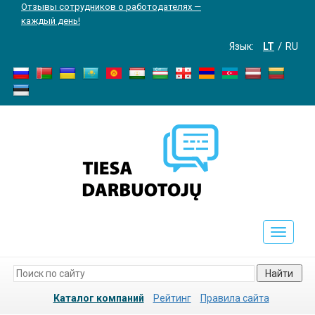
Отзывы сотрудников о работодателях —
каждый день!
Язык:
LT
RU
Toggle
navigati
Найти
Каталог компаний
Рейтинг
Правила сайта