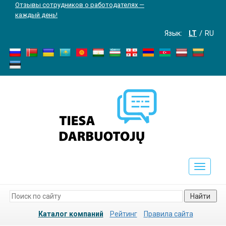
Отзывы сотрудников о работодателях —
каждый день!
Язык:
LT
RU
Toggle
navigati
Найти
Каталог компаний
Рейтинг
Правила сайта