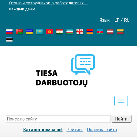
Отзывы сотрудников о работодателях —
каждый день!
Язык:
LT
RU
Toggle
navigati
Найти
Каталог компаний
Рейтинг
Правила сайта