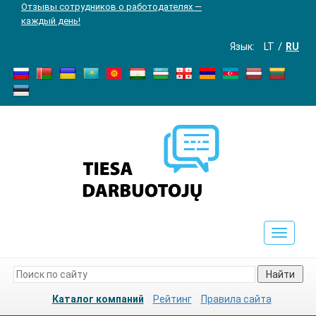
Отзывы сотрудников о работодателях —
каждый день!
Язык:
LT
RU
Toggle
navigat
Найти
Каталог компаний
Рейтинг
Правила сайта