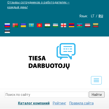
Отзывы сотрудников о работодателях —
каждый день!
Язык:
LT
RU
Toggle
navigat
Найти
Каталог компаний
Рейтинг
Правила сайта