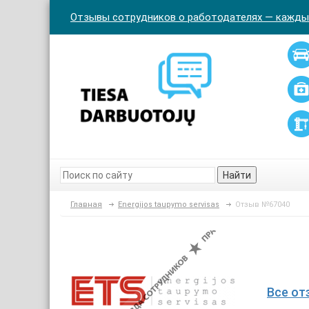
Отзывы сотрудников о работодателях — кажды
Найти
Главная
Energijos taupymo servisas
Отзыв №67040
Все от