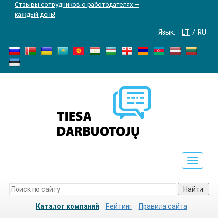
Отзывы сотрудников о работодателях —
каждый день!
Язык:
LT
RU
Toggle
navigat
Найти
Каталог компаний
Рейтинг
Правила сайта