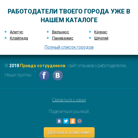
РАБОТОДАТЕЛИ ТВОЕГО ГОРОДА УЖЕ В
НАШЕМ КАТАЛОГЕ
Алитус
Вильнюс
Каунас
Клайпеда
Паневежис
Шяуляй
Полный список городов
©
2018
Правда сотрудников
- сайт отзывов о работодателях.
Наши группы:
Связаться с нами
Поделиться ссылкой:
Добавить компанию