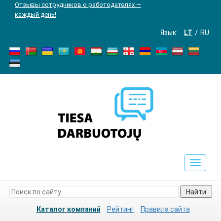
Отзывы сотрудников о работодателях —
каждый день!
Язык:
LT
RU
Toggle
navigat
Найти
Каталог компаний
Рейтинг
Правила сайта